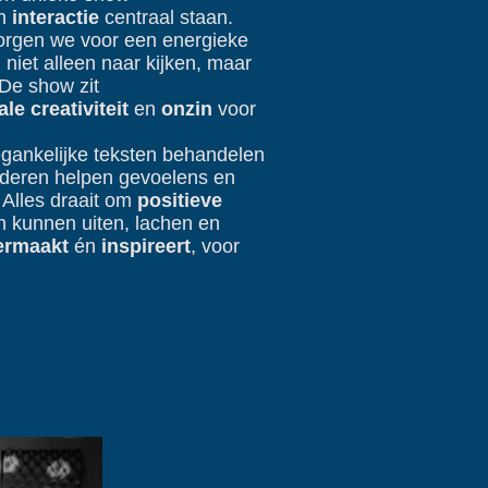
n
interactie
centraal staan.
orgen we voor een energieke
niet alleen naar kijken, maar
De show zit
le creativiteit
en
onzin
voor
gankelijke teksten behandelen
inderen helpen gevoelens en
. Alles draait om
positieve
h kunnen uiten, lachen en
ermaakt
én
inspireert
, voor