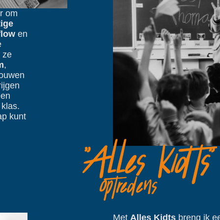
er om
tige
flow
en
e
 ze
m
,
bouwen
ijgen
een
 klas.
ap kunt
Met
Alles Kidts
breng ik e