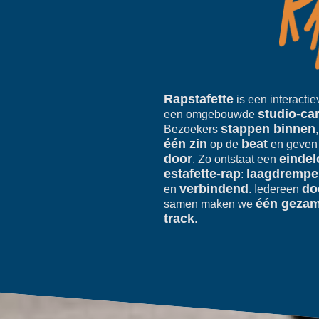
Rapstafette
is een interactie
studio-ca
een omgebouwde
stappen binnen
Bezoekers
één zin
beat
op de
en geven
door
eindel
. Zo ontstaat een
estafette-rap
laagdrempe
:
verbindend
do
en
. Iedereen
één gezam
samen maken we
track
.