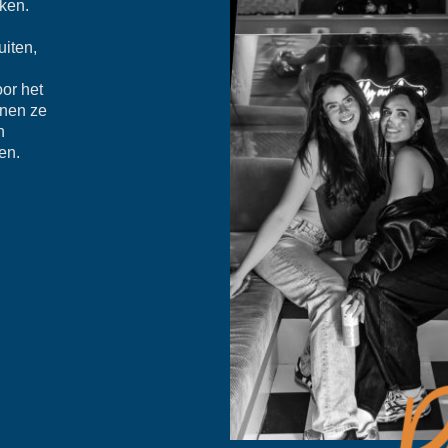
ken.
uiten,
oor het
nnen ze
n
en.