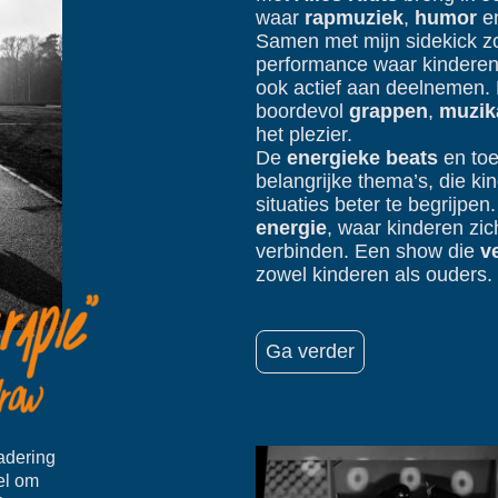
waar
rapmuziek
,
humor
e
Samen met mijn sidekick z
performance waar kinderen 
ook actief aan deelnemen. 
boordevol
grappen
,
muzika
het plezier.
De
energieke beats
en toe
belangrijke thema’s, die k
situaties beter te begrijpen
energie
, waar kinderen zic
verbinden. Een show die
v
zowel kinderen als ouders.
Ga verder
adering
el om