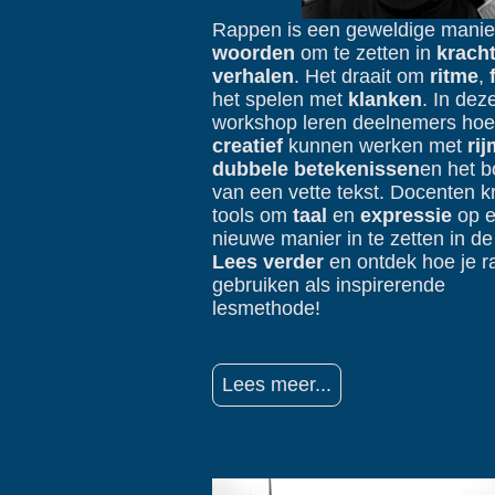
Rappen is een geweldige mani
woorden
om te zetten in
krach
verhalen
. Het draait om
ritme
,
het spelen met
klanken
. In dez
workshop leren deelnemers hoe
creatief
kunnen werken met
rij
dubbele betekenissen
en het 
van een vette tekst. Docenten kr
tools om
taal
en
expressie
op 
nieuwe manier in te zetten in de
Lees verder
en ontdek hoe je r
gebruiken als inspirerende
lesmethode!
Lees meer...