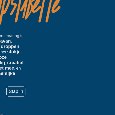
ve ervaring in
ravan
.
droppen
,
stokje
 het
oze
lig
creatief
,
et mee
, en
enlijke
Stap in