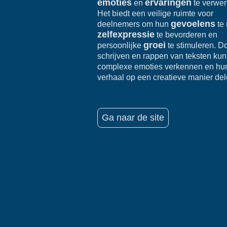
emoties
ervaringen
en
te verwer
Het biedt een veilige ruimte voor
gevoelens
deelnemers om hun
te 
zelfexpressie
te bevorderen en
groei
persoonlijke
te stimuleren. D
schrijven en rappen van teksten ku
complexe emoties verkennen en hu
verhaal op een creatieve manier del
Ga naar de site